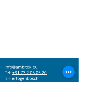
diese Weise können Sie auf einen Blick erkennen,
welche Räume eine gute Luftqualität haben und
wo Maßnahmen erforderlich sind. Eine detaillierte
Seite pro Sensor zeigt alle gemessenen Werte
über die Zeit. Die Cloud-Plattform kann auch
Alerts per SMS oder E-Mail generieren.
Klicken Sie hier
, um Zugriff auf die Demo-
Plattform zu erhalten.
info@ambitek.eu
Tel:
+31 73 2 05 05 20
's-Hertogenbosch
Niederlande
Captae BV
KvK: 70498733
USt-IdNr.: NL858345304B01